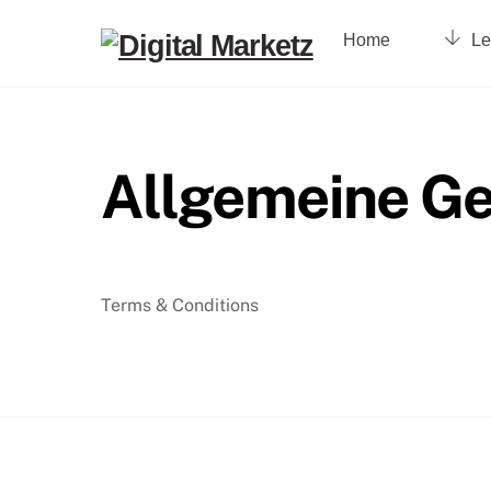
Skip
to
Home
Le
content
Allgemeine G
Terms & Conditions