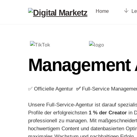
Skip
to
Home
Le
content
Management 
✅ Officielle Agentur
✅
Full-Service Manageme
Unsere Full-Service-Agentur ist darauf spezialis
Profile der erfolgreichsten
1 % der Creator
in 
professionell zu managen. Mit maßgeschneidert
hochwertigem Content und datenbasierten Optim
maximales Wachstum und nachhaltigen Erfolg.