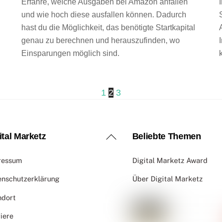
Erfahre, welche Ausgaben bei Amazon anfallen
und wie hoch diese ausfallen können. Dadurch
hast du die Möglichkeit, das benötigte Startkapital
n
genau zu berechnen und herauszufinden, wo
Einsparungen möglich sind.
1
2
3
Back
ital Marketz
Beliebte Themen
To
ressum
Digital Marketz Award
Top
enschutzerklärung
Über Digital Marketz
ndort
iere